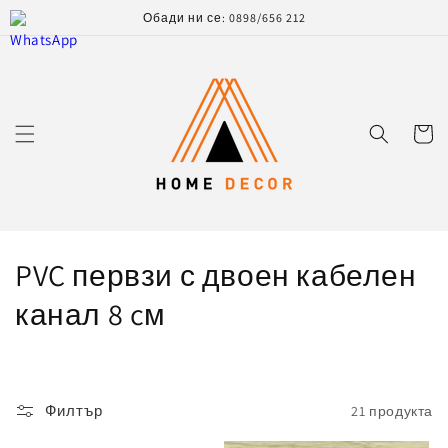
Преминаване
Обади ни се: 0898/656 212
към
съдържанието
Количк
К
PVC первзи с двоен кабелен
о
канал 8 cм
л
е
Филтър
21 продукта
к