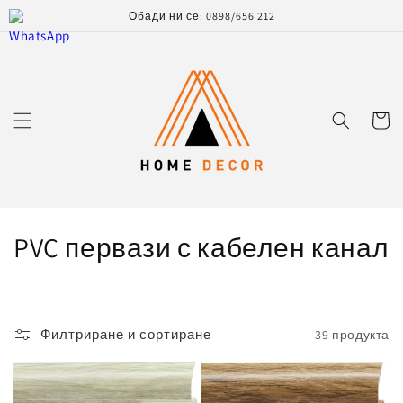
Преминаване
Обади ни се: 0898/656 212
към
съдържанието
Количк
К
PVC первази с кабелен канал
о
л
Филтриране и сортиране
39 продукта
е
к