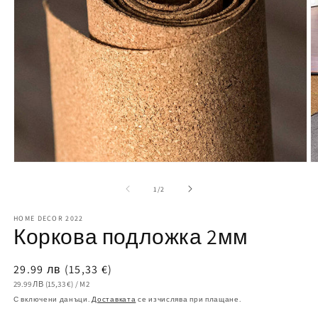
Отваряне
О
на
н
мултимедия
м
от
1
/
2
1
2
в
в
HOME DECOR 2022
модален
м
Коркова подложка 2мм
елемент
е
Обичайна
29.99 лв
(15,33 €)
ЕДИНИЧНА
ЗА
цена
29.99 ЛВ
(15,33 €)
/
M2
ЦЕНА
С включени данъци.
Доставката
се изчислява при плащане.