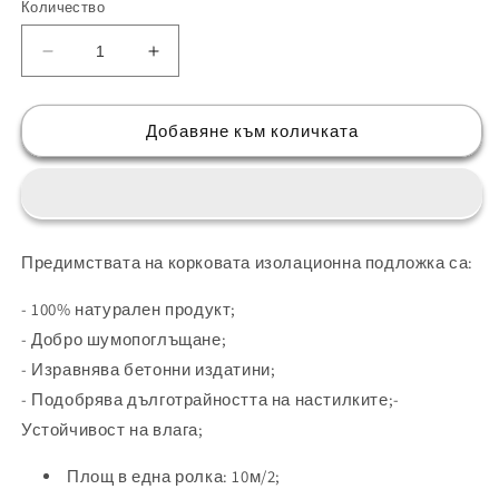
Количество
Намаляване
Увеличаване
на
на
количеството
количеството
за
за
Добавяне към количката
Коркова
Коркова
подложка
подложка
2мм
2мм
Предимствата на корковата изолационна подложка са:
- 100% натурален продукт;
- Добро шумопоглъщане;
- Изравнява бетонни издатини;
- Подобрява дълготрайността на настилките;-
Устойчивост на влага;
Площ в една ролка: 10м/2;