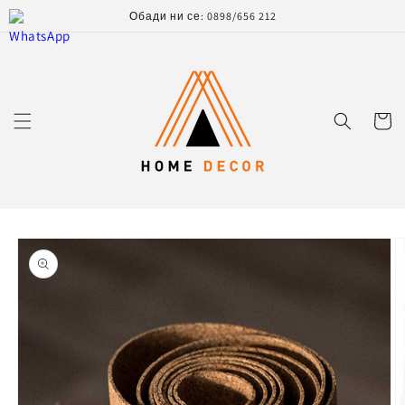
Преминаване
Обади ни се: 0898/656 212
към
съдържанието
Количк
Прескочи към
информацията
за продукта