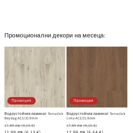
Промоционални декори на месеца:
Промоция
Промоция
Водоустойчив ламинат Terraclick
Водоустойчив ламинат Terraclick
Beydag AC3/31 8mm
Lima AC3/31 8mm
Обичайна
Цена
Обичайна
Цена
17.89 лв
(9,15 €)
17.89 лв
(9,15 €)
цена
11.99 лв
(6,13 €)
при
цена
12.99 лв
(6,64 €)
при